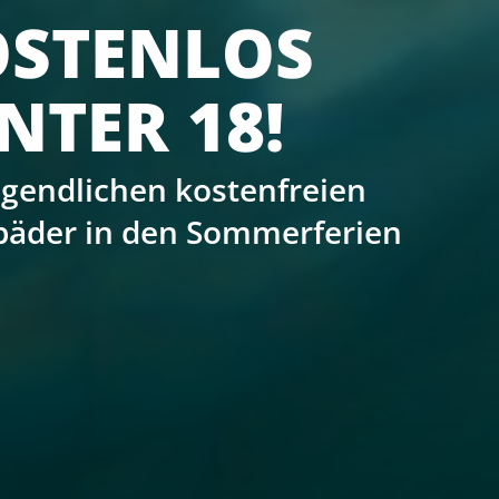
M FÜR DEN
emin und Gabriel Kunze in
2027.