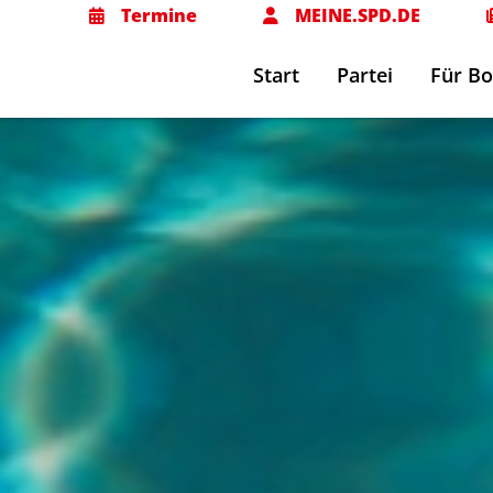
Termine
MEINE.SPD.DE
Start
Partei
Für B