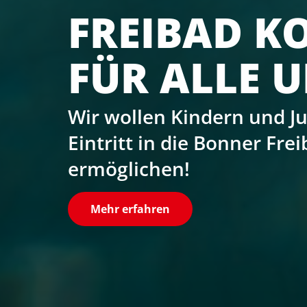
UNSER TEA
LANDTAG!
Wir starten mit Lisa Glar
den Landtagswahlkampf 
Mehr erfahren