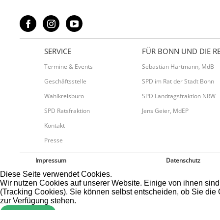
SERVICE
FÜR BONN UND DIE R
Termine & Events
Sebastian Hartmann, MdB
Geschäftsstelle
SPD im Rat der Stadt Bonn
Wahlkreisbüro
SPD Landtagsfraktion NRW
SPD Ratsfraktion
Jens Geier, MdEP
Kontakt
Presse
Impressum
Datenschutz
Diese Seite verwendet Cookies.
Wir nutzen Cookies auf unserer Website. Einige von ihnen sind
(Tracking Cookies). Sie können selbst entscheiden, ob Sie die
zur Verfügung stehen.
Akzeptieren
Ablehnen